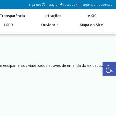
Siga-nos:
Instagram
Facebook
Perguntas Frequentes
Transparência
Licitações
e-SIC
LGPD
Ouvidoria
Mapa do Site
Ab
s em equipamentos viabilizados através de emenda do ex-deputado