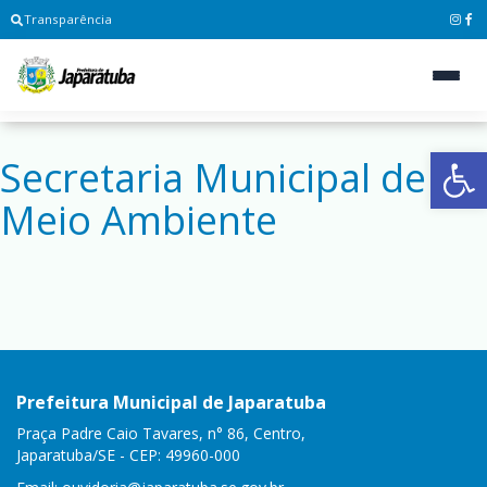
Transparência
Ab
Secretaria Municipal de
Meio Ambiente
Prefeitura Municipal de Japaratuba
Praça Padre Caio Tavares, n° 86, Centro,
Japaratuba/SE - CEP: 49960-000