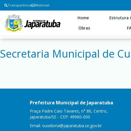
Transparência
Webmail
Home
Estrutura 
Obras
F
Secretaria Municipal de Cu
Prefeitura Municipal de Japaratuba
Praça Padre Caio Tavares, n° 86, Centro,
Japaratuba/SE - CEP: 49960-000
Email:
ouvidoria@japaratuba.se.gov.br