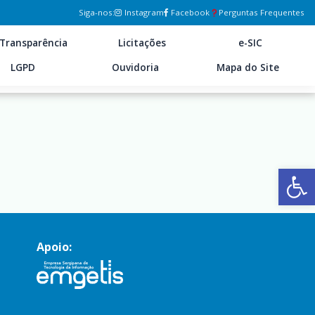
Siga-nos:
Instagram
Facebook
Perguntas Frequentes
Transparência
Licitações
e-SIC
LGPD
Ouvidoria
Mapa do Site
Ab
Apoio: