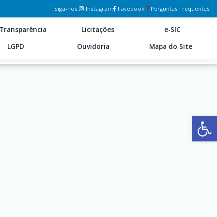
Siga-nos:
Instagram
Facebook
Perguntas Frequentes
Transparência
Licitações
e-SIC
LGPD
Ouvidoria
Mapa do Site
Ab