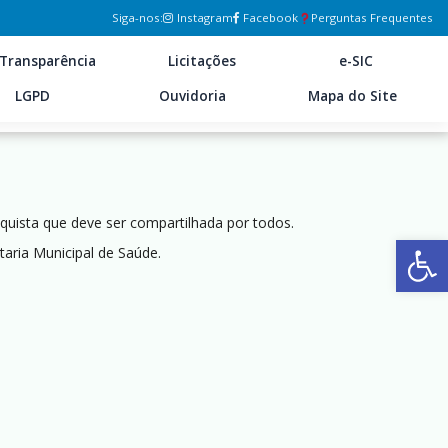
Siga-nos:
Instagram
Facebook
Perguntas Frequentes
Transparência
Licitações
e-SIC
LGPD
Ouvidoria
Mapa do Site
quista que deve ser compartilhada por todos.
Ab
aria Municipal de Saúde.