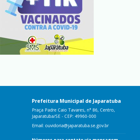
Prefeitura Municipal de Japaratuba
Praça Padre Caio Tavares, n° 86, Centro,
Japaratuba/SE - CEP: 49960-000
Email:
ouvidoria@japaratuba.se.gov.br
Números para contato via mensagem