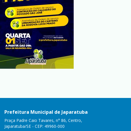
Prefeitura Municipal de Japaratuba
Praça Padre Caio Tavares, n° 86, Centro,
Japaratuba/SE - CEP: 49960-000