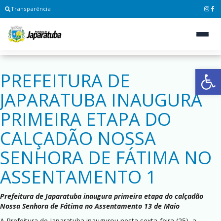
Transparência
Ab
PREFEITURA DE
JAPARATUBA INAUGURA
PRIMEIRA ETAPA DO
CALÇADÃO NOSSA
SENHORA DE FÁTIMA NO
ASSENTAMENTO 1
Prefeitura de Japaratuba inaugura primeira etapa do calçadão
Nossa Senhora de Fátima no Assentamento 13 de Maio
A Prefeitura de Japaratuba inaugurou nesta sexta-feira (25), a