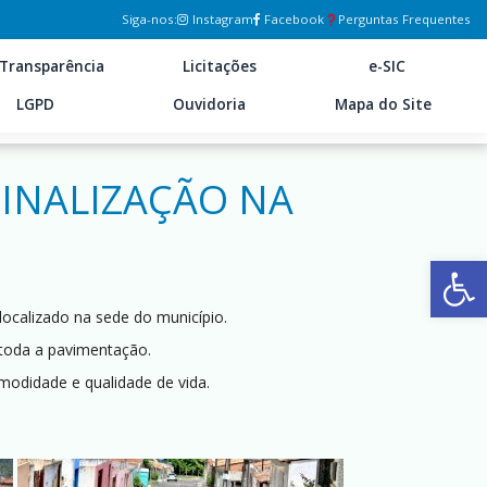
Siga-nos:
Instagram
Facebook
Perguntas Frequentes
Transparência
Licitações
e-SIC
LGPD
Ouvidoria
Mapa do Site
SINALIZAÇÃO NA
Ab
localizado na sede do município.
e toda a pavimentação.
odidade e qualidade de vida.