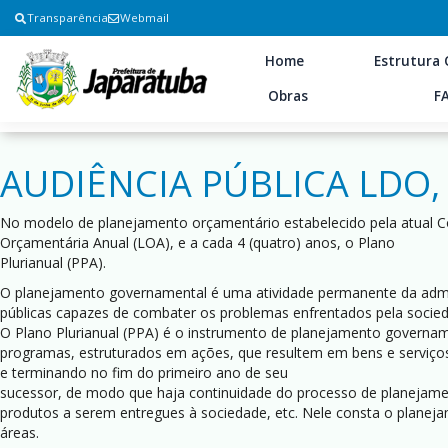
Transparência
Webmail
Home
Estrutura 
Obras
F
AUDIÊNCIA PÚBLICA LDO, L
No modelo de planejamento orçamentário estabelecido pela atual Con
Orçamentária Anual (LOA), e a cada 4 (quatro) anos, o Plano
Plurianual (PPA).
O planejamento governamental é uma atividade permanente da admini
públicas capazes de combater os problemas enfrentados pela socieda
O Plano Plurianual (PPA) é o instrumento de planejamento govername
programas, estruturados em ações, que resultem em bens e serviço
e terminando no fim do primeiro ano de seu
sucessor, de modo que haja continuidade do processo de planejamento
produtos a serem entregues à sociedade, etc. Nele consta o planeja
áreas.