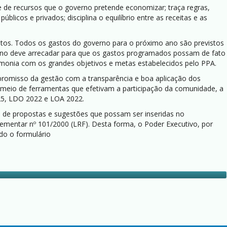
te de recursos que o governo pretende economizar; traça regras,
icos e privados; disciplina o equilíbrio entre as receitas e as
entos. Todos os gastos do governo para o próximo ano são previstos
erno deve arrecadar para que os gastos programados possam de fato
rmonia com os grandes objetivos e metas estabelecidos pelo PPA.
promisso da gestão com a transparência e boa aplicação dos
meio de ferramentas que efetivam a participação da comunidade, a
025, LDO 2022 e LOA 2022.
to de propostas e sugestões que possam ser inseridas no
lementar nº 101/2000 (LRF). Desta forma, o Poder Executivo, por
do o formulário