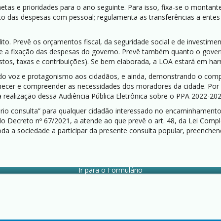
etas e prioridades para o ano seguinte. Para isso, fixa-se o montan
das despesas com pessoal; regulamenta as transferências a entes públ
to. Prevê os orçamentos fiscal, da seguridade social e de investim
a e a fixação das despesas do governo. Prevê também quanto o gov
stos, taxas e contribuições). Se bem elaborada, a LOA estará em ha
ando voz e protagonismo aos cidadãos, e ainda, demonstrando o com
ecer e compreender as necessidades dos moradores da cidade. Por 
da realização dessa Audiência Pública Eletrônica sobre o PPA 2022-2
ulário consulta” para qualquer cidadão interessado no encaminhamen
do Decreto nº 67/2021, a atende ao que prevê o art. 48, da Lei Comp
da a sociedade a participar da presente consulta popular, preenchen
Ir para o Formulário