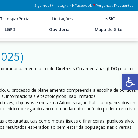
Siga-nos:
Instagram
Facebook
Perguntas Frequentes
Transparência
Licitações
e-SIC
LGPD
Ouvidoria
Mapa do Site
2025)
aborar anualmente a Lei de Diretrizes Orçamentárias (LDO) e a Lei
Ab
ado. O processo de planejamento compreende a escolha de políticas
, informacionais e tecnológicos) são limitados.
etrizes, objetivos e metas da Administração Pública organizados em
no início do segundo ano do mandato do chefe do poder executivo
 executadas, tais como metas físicas e financeiras, públicos-alvo,
 os resultados esperados ao bem-estar da população nas diversas