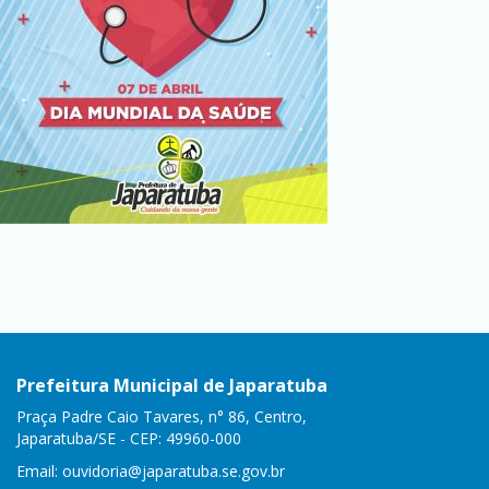
Prefeitura Municipal de Japaratuba
Praça Padre Caio Tavares, n° 86, Centro,
Japaratuba/SE - CEP: 49960-000
Email:
ouvidoria@japaratuba.se.gov.br